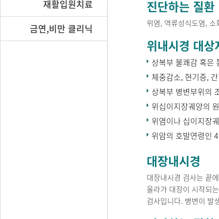
재활입원치료
진단하는 질환
위염, 역류성식도염, 소
금연,비만 클리닉
위내시경 대상
상복부 불쾌감 혹은 
체중감소, 현기증, 
상복부 병변부위의 
위십이지장궤양의 원
위염이나 십이지장궤
위암의 호발연령인 4
대장내시경
대장내시경 검사는 끝에 
올라가 대장이 시작되는 
검사입니다. 병변이 발